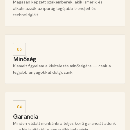
Magasan képzett szakemberek, akik ismerik és
alkalmazzák az iparág legújabb trendjeit és
technológiáit.
03
Minőség
Kiemelt figyelem a kivitelezés minőségére — csak a
legjobb anyagokkal dolgozunk.
04
Garancia
Minden vállalt munkánkra teljes körű garanciát adunk
— a kis javítástól a generálkivitelezésig.