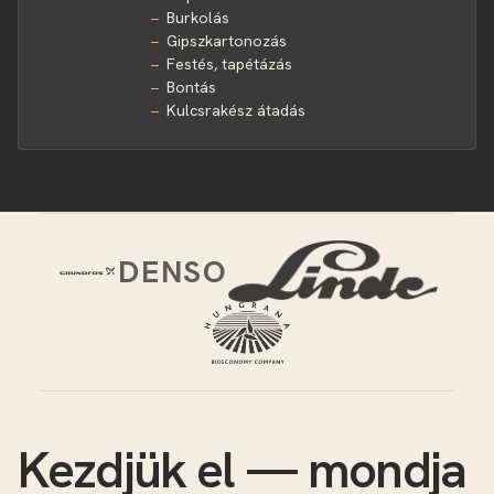
Burkolás
Gipszkartonozás
Festés, tapétázás
Bontás
Kulcsrakész átadás
DENSO
Kezdjük el — mondja