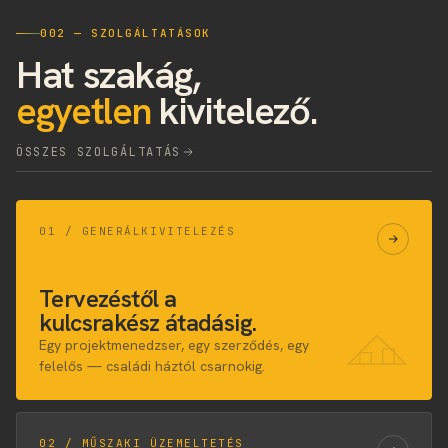
002 — SZOLGÁLTATÁSOK
Hat szakág,
egyetlen
kivitelező.
ÖSSZES SZOLGÁLTATÁS
01 / GENERÁLKIVITELEZÉS
Tervezéstől a
kulcsrakész átadásig.
Egy projektmenedzser, egy szerződés, egy
felelős — családi háztól csarnokig.
02 / MŰSZAKI ÜZEMELTETÉS