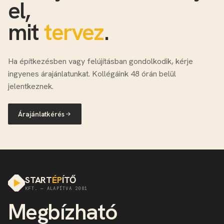
el,
mit
tervez
.
Ha építkezésben vagy felújításban gondolkodik, kérje
ingyenes árajánlatunkat. Kollégáink 48 órán belül
jelentkeznek.
Árajánlatkérés
START
ÉP
ÍTŐ
KFT. — ALAPÍTVA 2001
Megbízható