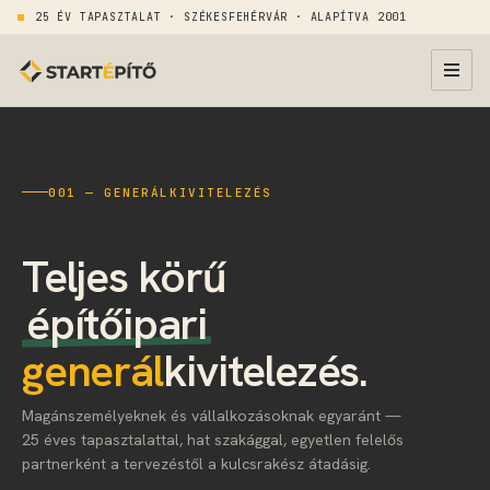
25 ÉV TAPASZTALAT · SZÉKESFEHÉRVÁR · ALAPÍTVA 2001
001 — GENERÁLKIVITELEZÉS
Teljes körű
építőipari
generál
kivitelezés.
Magánszemélyeknek és vállalkozásoknak egyaránt —
25 éves tapasztalattal, hat szakággal, egyetlen felelős
partnerként a tervezéstől a kulcsrakész átadásig.