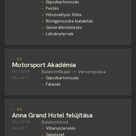
Gipszkartonozás
Festés
Hőszivattyús fűtés
Röntgenszoba kialakítás
Generálkivitelezés
Látványtervek
— 02
Motorsport Akadémia
Balatonfőkajár — Versenypálya
HELYSZÍN
Gipszkartonozás
VÁLLALT
Falazás
— 03
Anna Grand Hotel felújítása
Balatonfüred
HELYSZÍN
Villanyszerelés
VÁLLALT
Gépészet