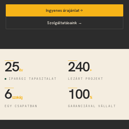
Ingyenes árajánlat
Szolgáltatásaink →
25
240
év
+
IPARÁGI TAPASZTALAT
LEZÁRT PROJEKT
6
100
szakág
%
EGY CSAPATBAN
GARANCIÁVAL VÁLLALT