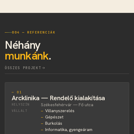
004 — REFERENCIÁK
Néhány
munkánk
.
ÖSSZES PROJEKT
— 01
Arcklinika — Rendelő kialakítása
Székesfehérvár — Fő utca
HELYSZÍN
Villanyszerelés
VÁLLALT
Gépészet
Burkolás
Informatika, gyengeáram