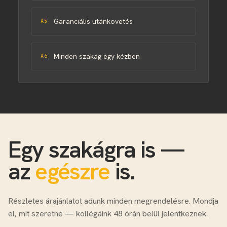
Garanciális utánkövetés
A5
Minden szakág egy kézben
A6
Egy szakágra is —
az
egészre
is.
Részletes árajánlatot adunk minden megrendelésre. Mondja
el, mit szeretne — kollégáink 48 órán belül jelentkeznek.