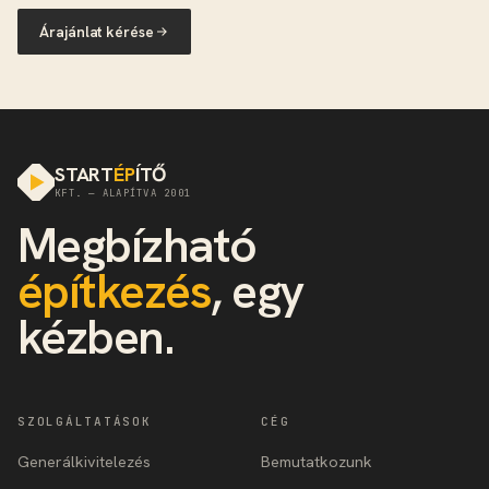
Árajánlat kérése
START
ÉP
ÍTŐ
KFT. — ALAPÍTVA 2001
Megbízható
építkezés
, egy
kézben.
SZOLGÁLTATÁSOK
CÉG
Generálkivitelezés
Bemutatkozunk