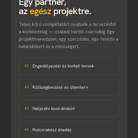
Egy partner,
az
egész
projektre.
Teljes körű szolgáltatást nyújtunk a tervezéstől
a kivitelezésig — családi háztól csarnokig. Egy
projektmenedzser, egy szerződés, egy felelős a
határidőkért és a minőségért.
Engedélyezési és kiviteli tervek
A1
Költségbecslés és ütemterv
A2
Helyszíni koordináció
A3
Kulcsrakész átadás
A4